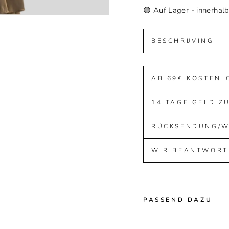
🟢 Auf Lager - innerhal
BESCHRIJVING
AB 69€ KOSTENL
14 TAGE GELD Z
RÜCKSENDUNG/
WIR BEANTWORT
PASSEND DAZU
A