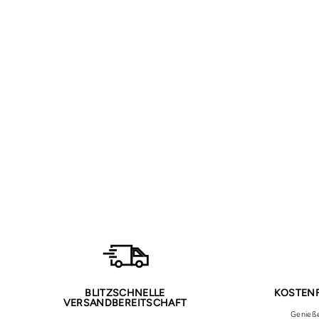
Abaya Nayra
69,90€
BLITZSCHNELLE
KOSTENF
VERSANDBEREITSCHAFT
Genieße