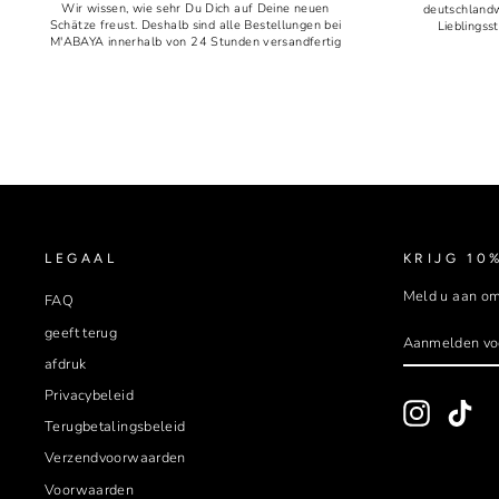
Wir wissen, wie sehr Du Dich auf Deine neuen
deutschlandw
Schätze freust. Deshalb sind alle Bestellungen bei
Lieblingss
M'ABAYA innerhalb von 24 Stunden versandfertig
LEGAAL
KRIJG 10
Meld u aan om
FAQ
AANMELDE
ABBONEER
geeft terug
VOOR
OP
NIEUWSBRI
afdruk
Privacybeleid
Instagram
Tik
Terugbetalingsbeleid
Verzendvoorwaarden
Voorwaarden