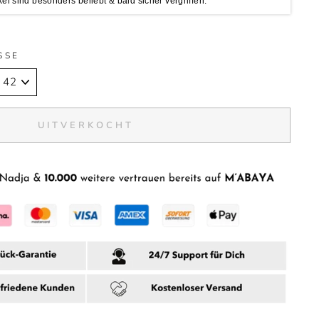
kel sind besonders beliebt & bald sicher vergriffen.
SSE
UITVERKOCHT