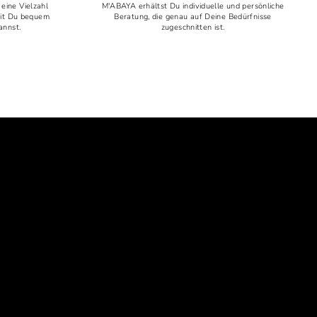
 eine Vielzahl
M'ABAYA erhältst Du individuelle und persönliche
mit Du bequem
Beratung, die genau auf Deine Bedürfnisse
annst.
zugeschnitten ist.