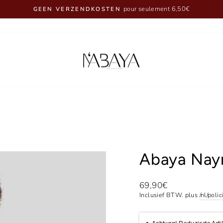
Diavoorstelling
pauzeren
Abaya Nay
Normale
69,90€
prijs
Inclusief BTW. plus
/nl/poli